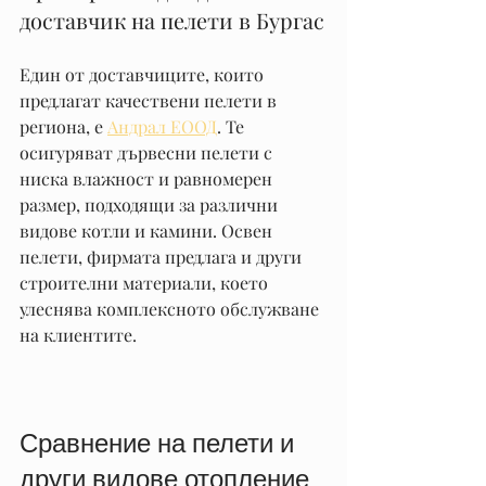
доставчик на пелети в Бургас
Един от доставчиците, които 
предлагат качествени пелети в 
региона, е 
Андрал ЕООД
. Те 
осигуряват дървесни пелети с 
ниска влажност и равномерен 
размер, подходящи за различни 
видове котли и камини. Освен 
пелети, фирмата предлага и други 
строителни материали, което 
улеснява комплексното обслужване 
на клиентите.
Сравнение на пелети и 
други видове отопление