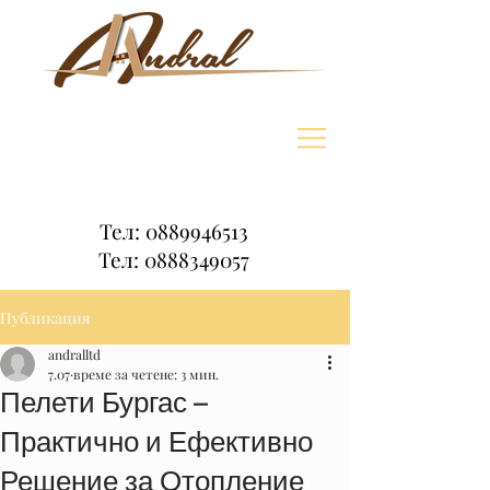
Тел:
0889946513
Тел:
0888349057
Публикация
andralltd
7.07
време за четене: 3 мин.
Пелети Бургас –
Практично и Ефективно
Решение за Отопление