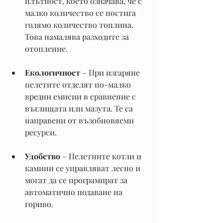
плътност, което означава, че с 
малко количество се постига 
голямо количество топлина. 
Това намалява разходите за 
отопление.
Екологичност
 – При изгаряне 
пелетите отделят по-малко 
вредни емисии в сравнение с 
въглищата или мазута. Те са 
направени от възобновяеми 
ресурси.
Удобство
 – Пелетните котли и 
камини се управляват лесно и 
могат да се програмират за 
автоматично подаване на 
гориво.