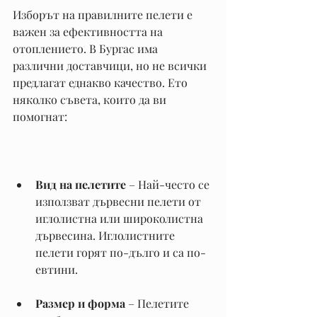
Изборът на правилните пелети е 
важен за ефективността на 
отоплението. В Бургас има 
различни доставчици, но не всички 
предлагат еднакво качество. Ето 
няколко съвета, които да ви 
помогнат:
Вид на пелетите
 – Най-често се 
използват дървесни пелети от 
иглолистна или широколистна 
дървесина. Иглолистните 
пелети горят по-дълго и са по-
евтини.
Размер и форма
 – Пелетите 